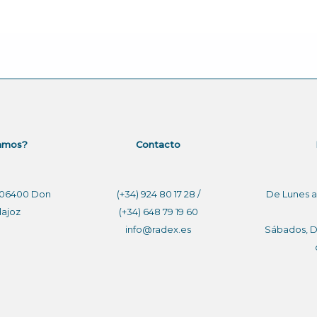
amos?
Contacto
. 06400 Don
(+34) 924 80 17 28 /
De Lunes a
dajoz
(+34) 648 79 19 60
info@radex.es
Sábados, D