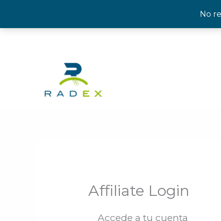
Ir
No re
al
contenido
Affiliate Login
Accede a tu cuenta