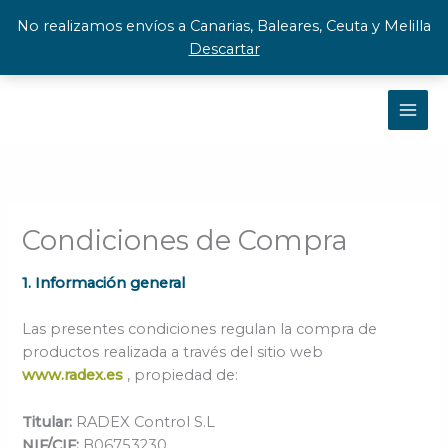
Ir
No realizamos envíos a Canarias, Baleares, Ceuta y Melilla
al
Descartar
contenido
Condiciones de Compra
1. Información general
Las presentes condiciones regulan la compra de
productos realizada a través del sitio web
www.radex.es
, propiedad de:
Titular:
RADEX Control S.L
NIF/CIF:
B06753230